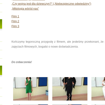
„Czy wojna jest dla dziewczyn?” („Niebezpieczne odwiedziny”)
„Mitologia wśród nas”
Film 1
Film 2
Film 3
Kończymy tegoroczną przygodę z filmem, ale jesteśmy przekonani, ż
zajęciach filmowych, bogatsi o nowe doświadczenia.
Do zobaczenia!