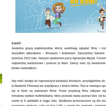
Cześć!
Jesteśmy grupą piątoklasistów, którzy uwielbiają oglądać filmy i ro
wszystkim aktorstwem – filmowym i teatralnym. Założyliśmy Szkolne 
września 2022 roku. Naszym opiekunem jest p.Agnieszka Mężyk. Chcemy o
najbardziej wartościowe i polecać je Wam. Zależy nam, by świadomie 
bliskie nastolatkom.
Aby mieć dostęp do najnowszych produkcji kinowych, przystąpiliśmy do 
w Akademii Filmowej we współpracy z kinem Helios. Raz w miesiącu sp
się w kinie na wybranym filmie. Przed projekcją filmu odbywa si
minutowy wykład multimedialny, który pozwala lepiej poznać kino od ku
sumie to 6 spektakli w ciągu roku. Spotkania przeznaczone są dla wsz
poziomów edukacji, czyli od klas I-VIII, a nawet dla zerówek i przedsz