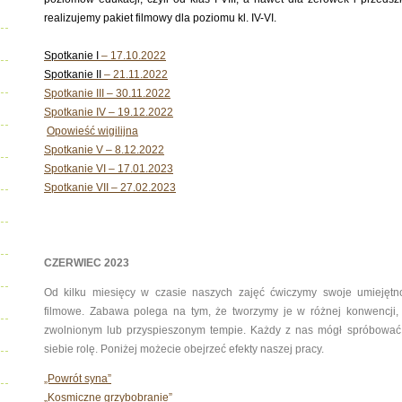
realizujemy pakiet filmowy dla poziomu kl. IV-VI.
Spotkanie I
– 17.10.2022
Spotkanie II
– 21.11.2022
Spotkanie III – 30.11.2022
Spotkanie IV – 19.12.2022
Opowieść wigilijna
Spotkanie V – 8.12.2022
Spotkanie VI – 17.01.2023
Spotkanie VII – 27.02.2023
CZERWIEC 2023
Od kilku miesięcy w czasie naszych zajęć ćwiczymy swoje umiejętnoś
filmowe. Zabawa polega na tym, że tworzymy je w różnej konwencji, 
zwolnionym lub przyspieszonym tempie. Każdy z nas mógł spróbować s
siebie rolę. Poniżej możecie obejrzeć efekty naszej pracy.
„Powrót syna”
„Kosmiczne grzybobranie”