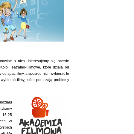
zmawiać o nich. Interesujemy się przede
Koło Teatralno-Filmowe, które działa od
glądać filmy, a sposród nich wybierać te
wybierać filmy, które poruszają problemy
udziału
otykamy
ę 15-25
chni. W
ystkich
koli. My