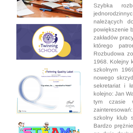
Szybka roz
jednorodzinn
należących d
powiększenie b
zakładów prac
którego patr
Rozbudowa zost
1968. Kolejny 
szkolnym 1969
nowego skrzydł
sekretariat i 
kolejno: Jan Wa
tym czasie 
zainteresowań:
szkolny klub 
Bardzo prężnie