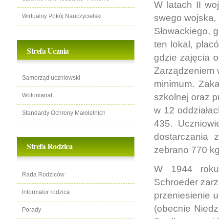
W latach II wo
Wirtualny Pokój Nauczycielski
swego wojska, 
Słowackiego, g
ten lokal, pla
Strefa Ucznia
gdzie zajęcia 
Zarządzeniem w
Samorząd uczniowski
minimum. Zakaza
Wolontariat
szkolnej oraz 
w 12 oddziałac
Standardy Ochrony Małoletnich
435. Uczniowie
dostarczania 
Strefa Rodzica
zebrano 770 kg
W 1944 roku 
Rada Rodziców
Schroeder zarzą
Informator rodzica
przeniesienie 
(obecnie Niedzi
Porady