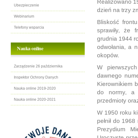
Realizowano 15
Ubezpieczenie
dzień na trzy z
Webinarium
Bliskość front
Telefony wsparcia
sprawiły, że 
grudnia 1944 r
odwołania, a n
Nauka online
okopów.
Zarządzenie 26 października
W pierwszych 
dawnego numer
Inspektor Ochrony Danych
Kierownikiem b
Nauka online 2019-2020
do normy, a 
Nauka online 2020-2021
przedmioty ora
W 1950 roku ki
pełnił do 1968
Prezydium Mi
Uroczyste prz