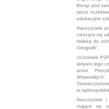
Biorąc pod uw
także oczekiwa
edukacyjne szk
Nauczyciele p
cieszące się o
Należą do nich
Ortografii”.
Uczniowie PSP 
aktywni jego c
przez Prezy
Wspaniałych
Stowarzyszenie
w ogólnopolski
Nauczyciele i
mające na ce