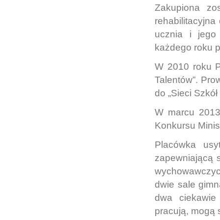
Zakupiona zos
rehabilitacyjn
ucznia i jego
każdego roku p
W 2010 roku P
Talentów”. Pro
do „Sieci Szkó
W marcu 2013 r
Konkursu Minis
Placówka usy
zapewniającą s
wychowawczych
dwie sale gimn
dwa ciekawie 
pracują, mogą s