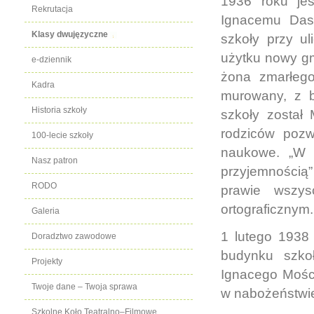
1936 roku je
Rekrutacja
Ignacemu Das
Klasy dwujęzyczne
szkoły przy u
użytku nowy gm
e-dziennik
żona zmarłego
Kadra
murowany, z b
Historia szkoły
szkoły został 
rodziców poz
100-lecie szkoły
naukowe. „W 
Nasz patron
przyjemnością”
RODO
prawie wszys
ortograficznym.
Galeria
1 lutego 1938
Doradztwo zawodowe
budynku szkoł
Projekty
Ignacego Mości
Twoje dane – Twoja sprawa
w nabożeństwie
Szkolne Koło Teatralno–Filmowe