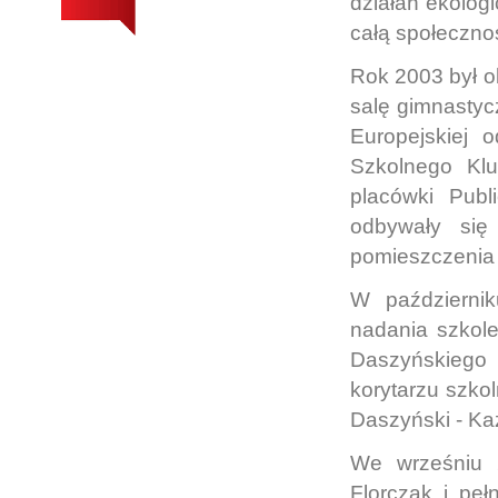
działań ekolog
całą społeczno
Rok 2003 był o
salę gimnastyc
Europejskiej 
Szkolnego Kl
placówki Publ
odbywały się
pomieszczenia 
W październik
nadania szkol
Daszyńskiego
korytarzu szko
Daszyński - Ka
We wrześniu 2
Florczak i peł