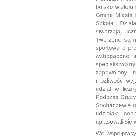
boisko wielofu
Gminę Miasta 
Szkoła”. Dział
stwarzają ucz
Tworzone są na
sportowe o pro
wzbogacone są
specjalistycz
zapewniony n
możliwość wyj
udział w licz
Podczas Drużyn
Sochaczewie mi
udzielała ce
uplasowali się
We współpracy