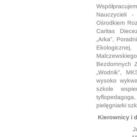
Współpracujem
Nauczycieli 
Ośrodkiem Roz
Caritas Diece
„Arka”, Porad
Ekologiczne
Malczewskiego
Bezdomnych Zw
„Wodnik”, MK
wysoko wykwal
szkole wspie
tyflopedagog
pielęgniarki szk
Kierownicy i 