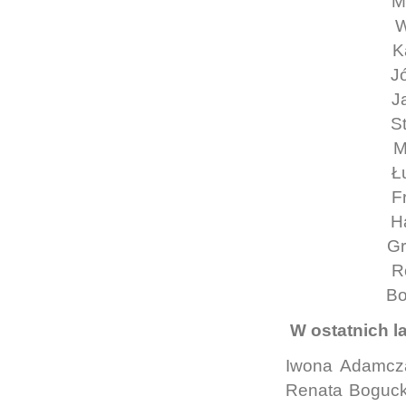
M
W
K
J
J
S
F
H
G
B
W ostatnich l
Iwona Adamczak
Renata Bogucka