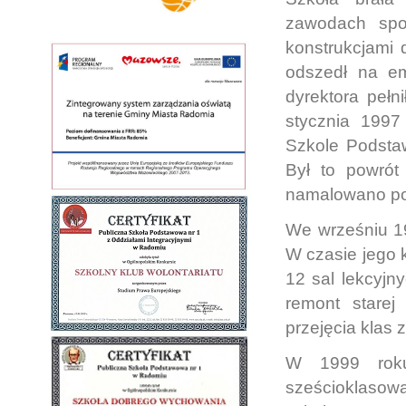
zawodach spo
konstrukcjami 
odszedł na em
dyrektora pełn
stycznia 1997
Szkole Podsta
Był to powrót
namalowano por
We wrześniu 19
W czasie jego 
12 sal lekcyjn
remont starej
przejęcia klas 
W 1999 roku 
sześcioklasow