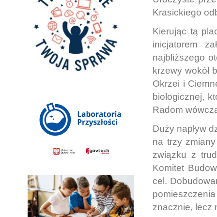
Krasickiego od
Kierując tą pla
inicjatorem z
najbliższego o
krzewy wokół b
Okrzei i Ciemn
biologicznej, k
Radom wówczas
Duży napływ dz
na trzy zmiany
związku z trud
Komitet Budowy
cel. Dobudowan
pomieszczenia d
znacznie, lecz 