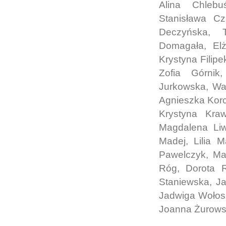
Alina Chlebu
Stanisława Cz
Deczyńska, 
Domagała, Elż
Krystyna Filip
Zofia Górnik
Jurkowska, Wan
Agnieszka Korc
Krystyna Kra
Magdalena Liw
Madej, Lilia M
Pawelczyk, Ma
Róg, Dorota R
Staniewska, J
Jadwiga Wołosz
Joanna Żurow