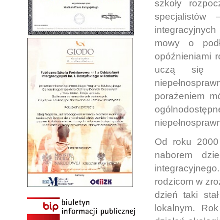
szkoły rozpoc
specjalistów
integracyjnych
mowy o podło
opóźnieniami r
uczą się r
niepełnospraw
porażeniem mó
ogólnodostęp
niepełnosprawn
Od roku 2000 
naborem dzie
integracyjneg
rodzicom w zro
dzień taki st
lokalnym. Rok