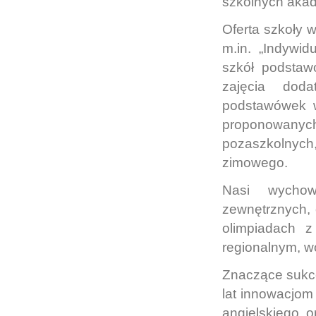
szkolnych akad
Oferta szkoły w
m.in. „Indywid
szkół podstaw
zajęcia dod
podstawówek w
proponowany
pozaszkolnych,
zimowego.
Nasi wychow
zewnętrznych,
olimpiadach z
regionalnym, w
Znaczące sukce
lat innowacjom 
angielskiego o