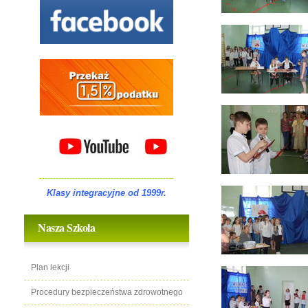
-------------------------------------------------
Klasy integracyjne od 1999r.
Nasza Szkoła
Plan lekcji
Procedury bezpieczeństwa zdrowotnego