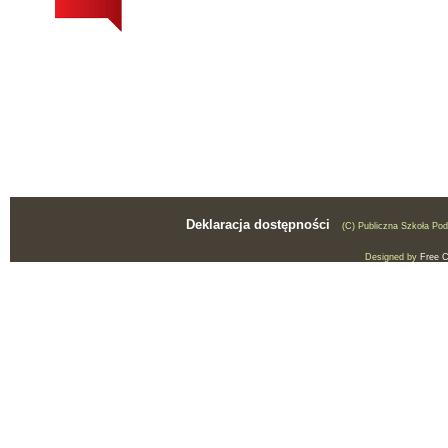
Deklaracja dostępności
(C) Publiczna Szkoła Po
Designed by
Free 