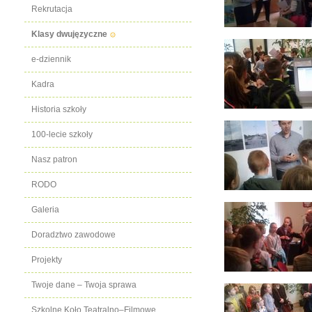
Rekrutacja
Klasy dwujęzyczne
e-dziennik
Kadra
Historia szkoły
100-lecie szkoły
Nasz patron
RODO
Galeria
Doradztwo zawodowe
Projekty
Twoje dane – Twoja sprawa
Szkolne Koło Teatralno–Filmowe