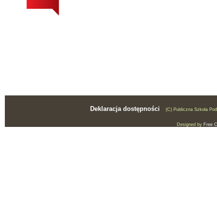
Deklaracja dostępności
(C) Publiczna Szkoła Po
Designed by
Free 