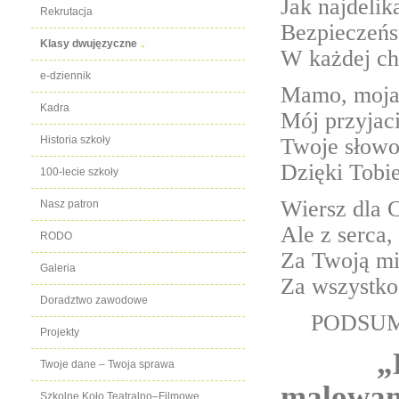
Jak najdelika
Rekrutacja
Bezpieczeńs
Klasy dwujęzyczne
W każdej ch
e-dziennik
Mamo, moja
Kadra
Mój przyjaci
Twoje słowo
Historia szkoły
Dzięki Tobie
100-lecie szkoły
Wiersz dla 
Nasz patron
Ale z serca, 
RODO
Za Twoją mi
Galeria
Za wszystko,
Doradztwo zawodowe
PODSUM
Projekty
„
Twoje dane – Twoja sprawa
malowa
Szkolne Koło Teatralno–Filmowe