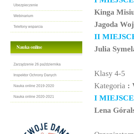
Ubezpieczenie
Kinga Misiu
Webinarium
Jagoda Wojd
Telefony wsparcia
II MIEJSC
Nauka online
Julia Symela
Zarządzenie 26 października
Klasy 4-5
Inspektor Ochrony Danych
Kategoria
:
Nauka online 2019-2020
I MIEJSCE
Nauka online 2020-2021
Lena Górals