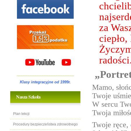
chciel
najserd
za Wasz
ciepło,
Życzym
radośc
„Portr
-------------------------------------------------
Klasy integracyjne od 1999r.
Mamo, słońc
Twoje uśmiec
Nasza Szkoła
W sercu Two
Twoja miłość
Plan lekcji
Twoje ręce, 
Procedury bezpieczeństwa zdrowotnego