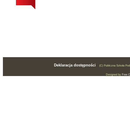
Deklaracja dostępności
(C) Publiczna Szkoła Po
Designed by
Free 