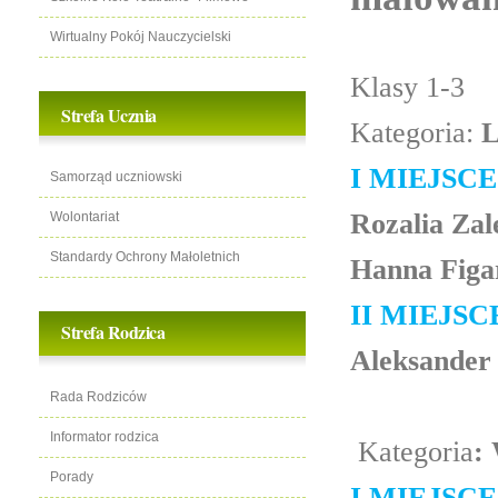
Wirtualny Pokój Nauczycielski
Klasy 1-3
Strefa Ucznia
Kategoria:
L
I MIEJSCE
Samorząd uczniowski
Rozalia Zal
Wolontariat
Standardy Ochrony Małoletnich
Hanna Figar
II MIEJSCE
Strefa Rodzica
Aleksander 
Rada Rodziców
Informator rodzica
Kategoria
:
Porady
I MIEJSCE