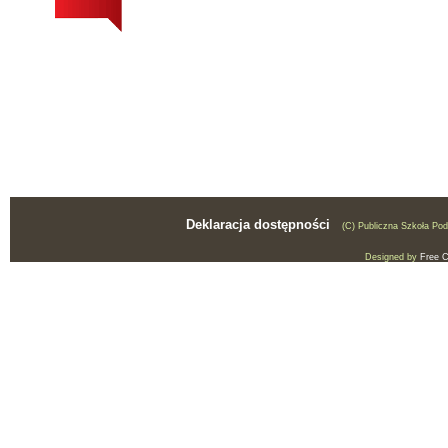
Deklaracja dostępności
(C) Publiczna Szkoła Po
Designed by
Free 