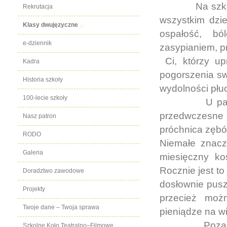
Na szk
Rekrutacja
wszystkim dzi
Klasy dwujęzyczne
ospałość, bó
e-dziennik
zasypianiem, p
Ci, którzy u
Kadra
pogorszenia sw
Historia szkoły
wydolności płu
100-lecie szkoły
U pa
przedwczesne z
Nasz patron
próchnica zębó
RODO
Niemałe znacz
Galeria
miesięczny ko
Rocznie jest to
Doradztwo zawodowe
dosłownie pusz
Projekty
przecież moż
Twoje dane – Twoja sprawa
pieniądze na w
Poza
Szkolne Koło Teatralno–Filmowe