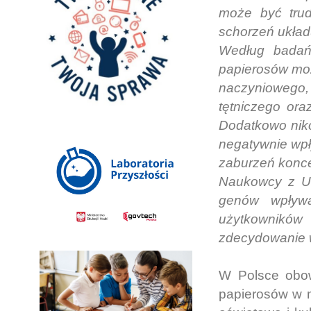
może być tru
schorzeń ukła
Według badań 
papierosów moż
naczyniowego,
tętniczego or
Dodatkowo niko
negatywnie wpł
zaburzeń konce
Naukowcy z Uni
genów wpływa
użytkowników
zdecydowanie 
W Polsce obow
papierosów w m