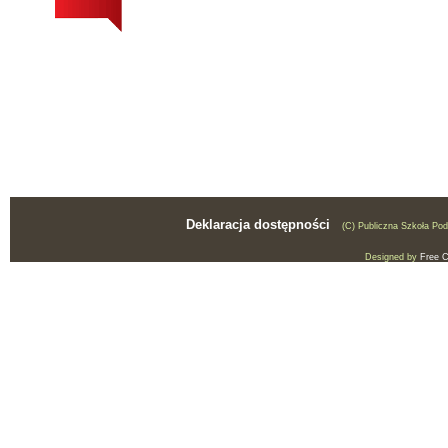
Deklaracja dostępności
(C) Publiczna Szkoła Po
Designed by
Free 