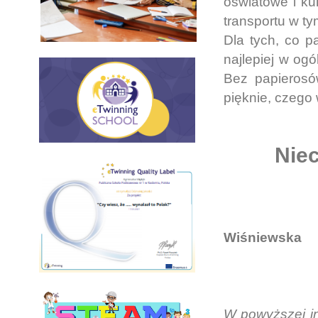
oświatowe i kul
transportu w ty
Dla tych, co p
najlepiej w ogó
Bez papierosó
pięknie, czego
Niec
Wiśniewska
W powyższej in