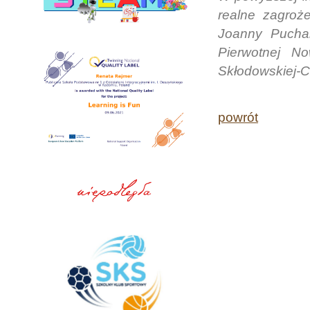
realne zagroż
Joanny Puchal
Pierwotnej No
Skłodowskiej-C
powrót