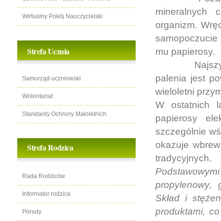
mineralnych c
Wirtualny Pokój Nauczycielski
organizm. Wrę
samopoczucie c
Strefa Ucznia
mu papierosy.
Najsz
palenia jest p
Samorząd uczniowski
wieloletni przy
Wolontariat
W ostatnich l
Standardy Ochrony Małoletnich
papierosy ele
szczególnie wśr
okazuje wbrew
Strefa Rodzica
tradycyjnych.
Podstawowymi
Rada Rodziców
propylenowy, 
Informator rodzica
Skład i stęże
produktami, co
Porady