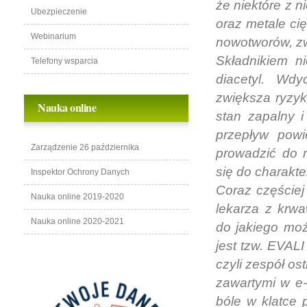
że niektóre z n
Ubezpieczenie
oraz metale cię
Webinarium
nowotworów, z
Składnikiem n
Telefony wsparcia
diacetyl. Wdy
zwiększa ryzy
Nauka online
stan zapalny 
przepływ powi
Zarządzenie 26 października
prowadzić do 
się do charakt
Inspektor Ochrony Danych
Coraz częściej
Nauka online 2019-2020
lekarza z krw
Nauka online 2020-2021
do jakiego moż
jest tzw. EVALI
czyli zespół os
zawartymi w e
bóle w klatce 