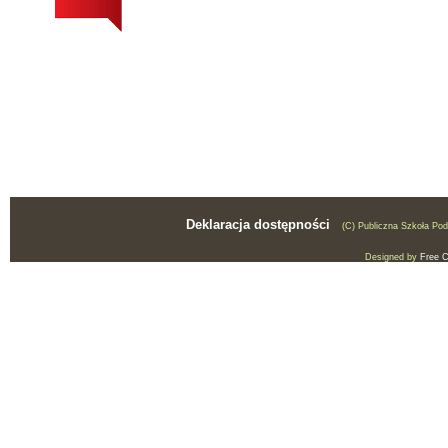
Deklaracja dostępności
(C) Publiczna Szkoła Po
Designed by
Free 